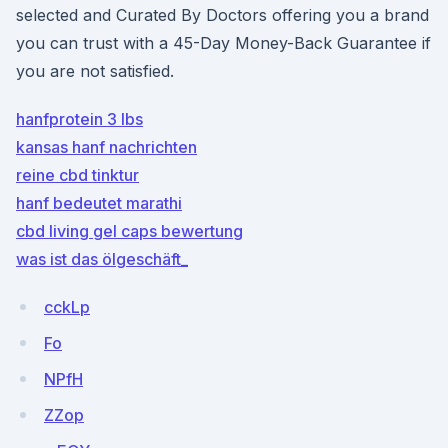
selected and Curated By Doctors offering you a brand
you can trust with a 45-Day Money-Back Guarantee if
you are not satisfied.
hanfprotein 3 lbs
kansas hanf nachrichten
reine cbd tinktur
hanf bedeutet marathi
cbd living gel caps bewertung
was ist das ölgeschäft_
cckLp
Fo
NPfH
ZZop