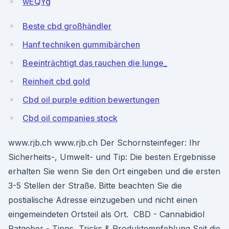
wEQYg
Beste cbd großhändler
Hanf techniken gummibärchen
Beeinträchtigt das rauchen die lunge_
Reinheit cbd gold
Cbd oil purple edition bewertungen
Cbd oil companies stock
www.rjb.ch www.rjb.ch Der Schornsteinfeger: Ihr
Sicherheits-, Umwelt- und Tip: Die besten Ergebnisse
erhalten Sie wenn Sie den Ort eingeben und die ersten
3-5 Stellen der Straße. Bitte beachten Sie die
postialische Adresse einzugeben und nicht einen
eingemeindeten Ortsteil als Ort. ️ CBD - Cannabidiol
Ratgeber - Tipps, Tricks & Produktempfehlung Seit die