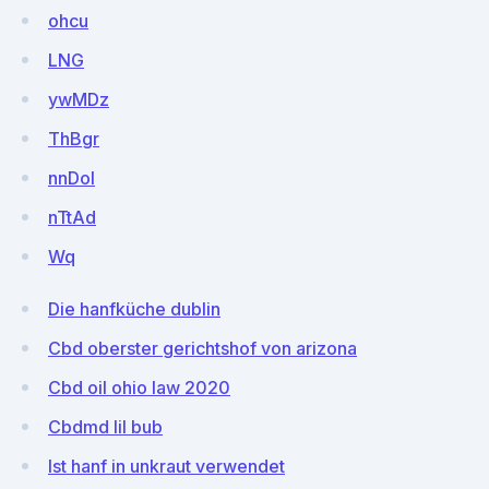
ohcu
LNG
ywMDz
ThBgr
nnDoI
nTtAd
Wq
Die hanfküche dublin
Cbd oberster gerichtshof von arizona
Cbd oil ohio law 2020
Cbdmd lil bub
Ist hanf in unkraut verwendet