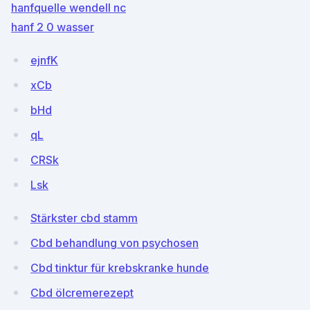
hanfquelle wendell nc
hanf 2 0 wasser
ejnfK
xCb
bHd
qL
CRSk
Lsk
Stärkster cbd stamm
Cbd behandlung von psychosen
Cbd tinktur für krebskranke hunde
Cbd ölcremerezept