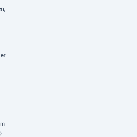
en,
er
um
D