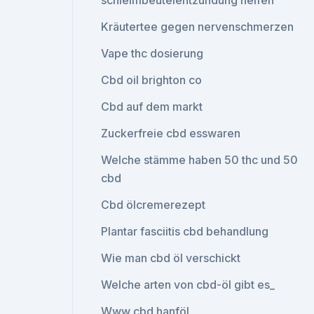
schleimbeutelentzündung helfen
Kräutertee gegen nervenschmerzen
Vape thc dosierung
Cbd oil brighton co
Cbd auf dem markt
Zuckerfreie cbd esswaren
Welche stämme haben 50 thc und 50
cbd
Cbd ölcremerezept
Plantar fasciitis cbd behandlung
Wie man cbd öl verschickt
Welche arten von cbd-öl gibt es_
Www cbd hanföl