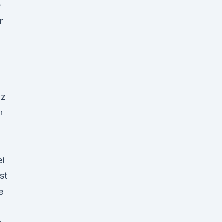
-
r
nz
n
ei
st
e