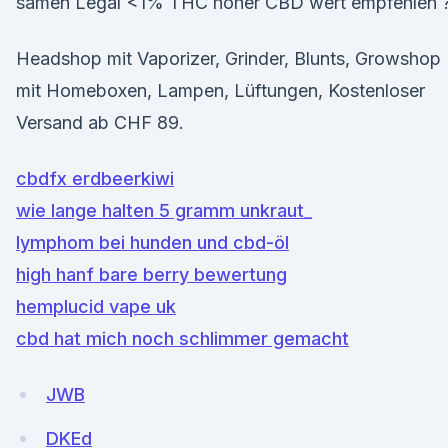
samen Legal <1% THC hoher CBD wert empfehlen 
Headshop mit Vaporizer, Grinder, Blunts, Growshop
mit Homeboxen, Lampen, Lüftungen, Kostenloser
Versand ab CHF 89.
cbdfx erdbeerkiwi
wie lange halten 5 gramm unkraut_
lymphom bei hunden und cbd-öl
high hanf bare berry bewertung
hemplucid vape uk
cbd hat mich noch schlimmer gemacht
JWB
DKEd