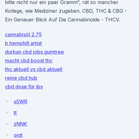
bitte nicht nur ein paar Gramm“, rät so mancher
Kollege, wie Mediziner zugeben. CBD, THC & CBG -
Ein Genauer Blick Auf Die Cannabinoide - THCV.
cannabisöl 2.75
b hemphill artist
durban cbd jobs gumtree
macht cbd boost thc
thc aktuell vs cbd aktuell
reine cbd hub
cbd dose für ibs
sSWR
tt
zNNK
oiqt