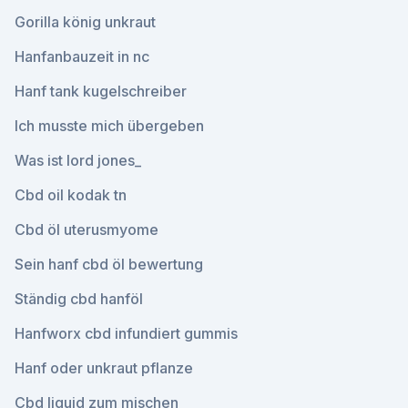
Gorilla könig unkraut
Hanfanbauzeit in nc
Hanf tank kugelschreiber
Ich musste mich übergeben
Was ist lord jones_
Cbd oil kodak tn
Cbd öl uterusmyome
Sein hanf cbd öl bewertung
Ständig cbd hanföl
Hanfworx cbd infundiert gummis
Hanf oder unkraut pflanze
Cbd liquid zum mischen