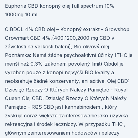
Euphoria CBD konopný olej full spectrum 10%
1000mg 10 ml.
CIBDOL 4% CBD olej – Konopný extrakt - Growshop
Growmart CBD 4%,(400,1200,2000 mg CBD v
závislosti na velikosti balení), Bio olivový olej
Poznámka: Nemá žádné psychoaktivní účinky (THC je
menší než 0,3%-zákonem povolený limit) Cibdol je
vyroben pouze z konopí nejvyšší BIO kvality a
neobsahuje žádné konzervanty, ani aditiva. Olej CBD:
Dziesięć Rzeczy O Których Należy Pamiętać - Royal
Queen Olej CBD: Dziesięć Rzeczy O Których Należy
Pamiętać - RQS CBD jest kannabinoidem , który
zyskuje coraz większe zainteresowanie jako używka
rekreacyjna i środek leczniczy. W przypadku THC ,
głównym zainteresowaniem hodowców i palaczy