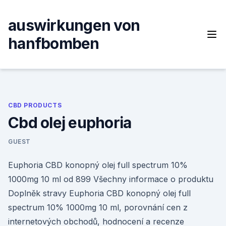
Skip
to
auswirkungen von
content
hanfbomben
CBD PRODUCTS
Cbd olej euphoria
GUEST
Euphoria CBD konopný olej full spectrum 10%
1000mg 10 ml od 899 Všechny informace o produktu
Doplněk stravy Euphoria CBD konopný olej full
spectrum 10% 1000mg 10 ml, porovnání cen z
internetových obchodů, hodnocení a recenze