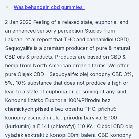
Was behandeln cbd gummies_
2 Jan 2020 Feeling of a relaxed state, euphoria, and
an enhanced sensory perception Studies from
Lakhan, et al report that THC and cannabidiol (CBD)
Sequoyalife is a premium producer of pure & natural
CBD oils & products. Products are based on CBD &
hemp from North American organic farms. We offer
pure Olejek CBD - Sequoyalife: olej konopny CBD 3%,
5%, 10% substance that does not produce a high or
lead to a state of euphoria or poisoning of any kind.
Konopné lízátko Euphoria 100%Přírodní bez
chemických přísad a bez obsahu THC. příchuť:
konopný esenciální olej, přírodní barviva: E 100
(kurkumin) a E 141 (chlorofyl) 110 Kč · Cibdol CBD olej
výtažek exktrakt z konopí 30ml balení. CBD konopný