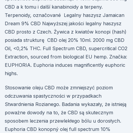
CBD a k tomu i další kanabinoidy a terpeny.
Terpenoidy, označované Legalny haszysz Jamaican
Dream 9% CBD Najwyższej jakości legalny haszysz
CBD prosto z Czech. Żywica z kwiatów konopi (hash)
posiada strukturę CBD olej 20% 10ml. 2000 mg CBD
Oil, <0,2% THC. Full Spectrum CBD, supercritical CO2
Extraction, sourced from biological EU hemp. Značka:
EUPHORIA. Euphoria induces magnificently euphoric
highs.
Stosowanie oleju CBD może zmniejszyć poziom
odczuwania spastyczności w przypadkach
Stwardnienia Rozianego. Badania wykazały, że istnieją
poważne dowody na to, że CBD są skutecznym
sposobem leczenia przewlekłego bólu u dorosłych.
Euphoria CBD konopný olej full spectrum 10%