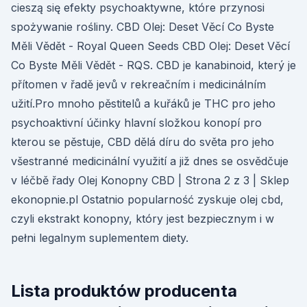
cieszą się efekty psychoaktywne, które przynosi
spożywanie rośliny. CBD Olej: Deset Věcí Co Byste
Měli Vědět - Royal Queen Seeds CBD Olej: Deset Věcí
Co Byste Měli Vědět - RQS. CBD je kanabinoid, který je
přítomen v řadě jevů v rekreačním i medicinálním
užití.Pro mnoho pěstitelů a kuřáků je THC pro jeho
psychoaktivní účinky hlavní složkou konopí pro
kterou se pěstuje, CBD dělá díru do světa pro jeho
všestranné medicinální využití a již dnes se osvědčuje
v léčbě řady Olej Konopny CBD | Strona 2 z 3 | Sklep
ekonopnie.pl Ostatnio popularność zyskuje olej cbd,
czyli ekstrakt konopny, który jest bezpiecznym i w
pełni legalnym suplementem diety.
Lista produktów producenta