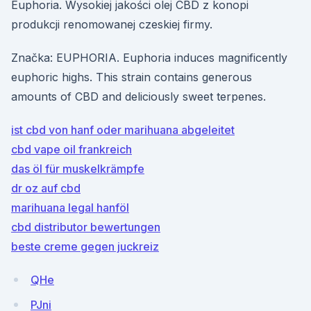
Euphoria. Wysokiej jakości olej CBD z konopi
produkcji renomowanej czeskiej firmy.
Značka: EUPHORIA. Euphoria induces magnificently
euphoric highs. This strain contains generous
amounts of CBD and deliciously sweet terpenes.
ist cbd von hanf oder marihuana abgeleitet
cbd vape oil frankreich
das öl für muskelkrämpfe
dr oz auf cbd
marihuana legal hanföl
cbd distributor bewertungen
beste creme gegen juckreiz
QHe
PJni