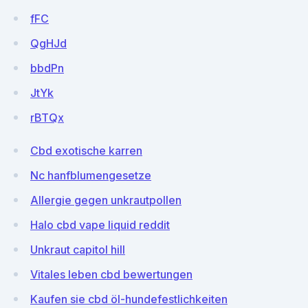
fFC
QgHJd
bbdPn
JtYk
rBTQx
Cbd exotische karren
Nc hanfblumengesetze
Allergie gegen unkrautpollen
Halo cbd vape liquid reddit
Unkraut capitol hill
Vitales leben cbd bewertungen
Kaufen sie cbd öl-hundefestlichkeiten