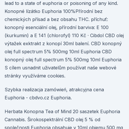
lead to a state of euphoria or poisoning of any kind.
Konopné lízátko Euphoria 100%Přírodní bez
chemických přísad a bez obsahu THC. příchuť:
konopný esenciální olej, přírodní barviva: E 100
(kurkumin) a E 141 (chlorofyl) 110 Kč · Cibdol CBD olej
výtažek exktrakt z konopí 30ml balení. CBD konopný
olej full spectrum 5% 500mg 10ml Euphoria CBD
konopný olej full spectrum 5% 500mg 10ml Euphoria
S cílem usnadnit uživatelům používat naše webové
stránky využíváme cookies.
Szybka realizacja zamówień, atrakcyjna cena
Euphoria - cbdvo.cz Euphoria.
Herbata Konopna Tea of Mind 20 saszetek Euphoria
Cannabis. Širokospektrální CBD olej 5 % od
společnosti Euphoria obsahuje v 10ml objemu 500 mg