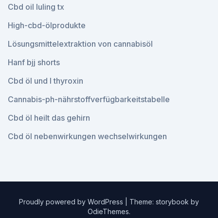
Cbd oil luling tx
High-cbd-ölprodukte
Lösungsmittelextraktion von cannabisöl
Hanf bjj shorts
Cbd öl und l thyroxin
Cannabis-ph-nährstoffverfügbarkeitstabelle
Cbd öl heilt das gehirn
Cbd öl nebenwirkungen wechselwirkungen
Proudly powered by WordPress
|
Theme: storybook by
OdieThemes
.