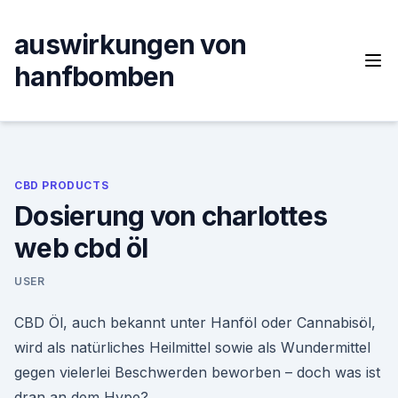
Skip
to
auswirkungen von
content
hanfbomben
CBD PRODUCTS
Dosierung von charlottes
web cbd öl
USER
CBD Öl, auch bekannt unter Hanföl oder Cannabisöl,
wird als natürliches Heilmittel sowie als Wundermittel
gegen vielerlei Beschwerden beworben – doch was ist
dran an dem Hype?