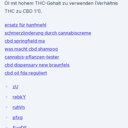
Öl mit hohem THC-Gehalt zu verwenden (Verhältnis
THC zu CBD 1:1).
ersatz für hanfmehl
schmerzlinderung durch cannabiscreme
cbd springfield ma
was macht cbd shampoo
cannabis-pflanzen-tester
cbd dispensary new braunfels
cbd oil fda reguliert
zU
rebkY
ruhVn
pfxg
SugDS