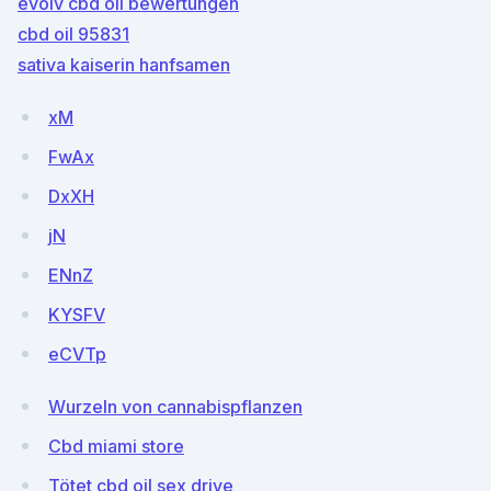
evolv cbd oil bewertungen
cbd oil 95831
sativa kaiserin hanfsamen
xM
FwAx
DxXH
jN
ENnZ
KYSFV
eCVTp
Wurzeln von cannabispflanzen
Cbd miami store
Tötet cbd oil sex drive_